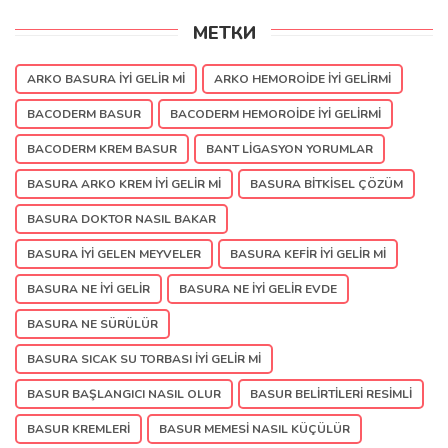
МЕТКИ
ARKO BASURA IYI GELIR MI
ARKO HEMOROIDE IYI GELIRMI
BACODERM BASUR
BACODERM HEMOROIDE IYI GELIRMI
BACODERM KREM BASUR
BANT LIGASYON YORUMLAR
BASURA ARKO KREM IYI GELIR MI
BASURA BITKISEL ÇÖZÜM
BASURA DOKTOR NASIL BAKAR
BASURA IYI GELEN MEYVELER
BASURA KEFIR IYI GELIR MI
BASURA NE IYI GELIR
BASURA NE IYI GELIR EVDE
BASURA NE SÜRÜLÜR
BASURA SICAK SU TORBASI IYI GELIR MI
BASUR BAŞLANGICI NASIL OLUR
BASUR BELIRTILERI RESIMLI
BASUR KREMLERI
BASUR MEMESI NASIL KÜÇÜLÜR