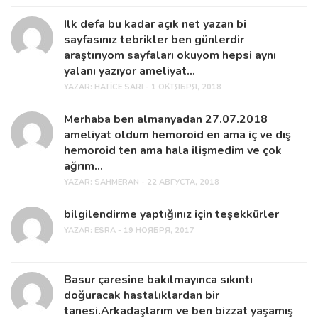
Ilk defa bu kadar açık net yazan bi
sayfasınız tebrikler ben günlerdir
araştırıyom sayfaları okuyom hepsi aynı
yalanı yazıyor ameliyat...
YAZAR:
HATICE SARI - 1 ОКТЯБРЯ, 2018
Merhaba ben almanyadan 27.07.2018
ameliyat oldum hemoroid en ama iç ve dış
hemoroid ten ama hala ilişmedim ve çok
ağrım...
YAZAR:
SAHMERAN - 22 АВГУСТА, 2018
bilgilendirme yaptığınız için teşekkürler
YAZAR:
ESRA - 19 НОЯБРЯ, 2017
Basur çaresine bakılmayınca sıkıntı
doğuracak hastalıklardan bir
tanesi.Arkadaşlarım ve ben bizzat yaşamış