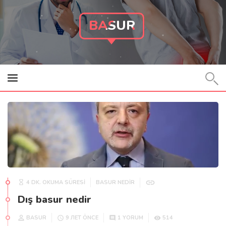
BASUR
4 DK. OKUMA SÜRESİ
BASUR NEDIR
Dış basur nedir
BASUR
514
9 ЛЕТ ÖNCE
1 YORUM