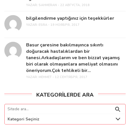
YAZAR:
SAHMERAN - 22 АВГУСТА, 2018
bilgilendirme yaptığınız için teşekkürler
YAZAR:
ESRA - 19 НОЯБРЯ, 2017
Basur çaresine bakılmayınca sıkıntı
doğuracak hastalıklardan bir
tanesi.Arkadaşlarım ve ben bizzat yaşamış
biri olarak olmayanlara ameliyat olmasını
öneriyorum.Çok tehlikeli bir...
YAZAR:
MEHMET - 12 СЕНТЯБРЯ, 2017
KATEGORILERDE ARA
Kategori Seçiniz