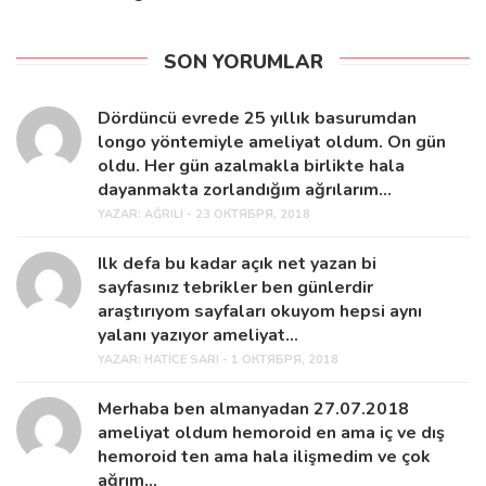
SON YORUMLAR
Dördüncü evrede 25 yıllık basurumdan
longo yöntemiyle ameliyat oldum. On gün
oldu. Her gün azalmakla birlikte hala
dayanmakta zorlandığım ağrılarım...
YAZAR:
AĞRILI - 23 ОКТЯБРЯ, 2018
Ilk defa bu kadar açık net yazan bi
sayfasınız tebrikler ben günlerdir
araştırıyom sayfaları okuyom hepsi aynı
yalanı yazıyor ameliyat...
YAZAR:
HATICE SARI - 1 ОКТЯБРЯ, 2018
Merhaba ben almanyadan 27.07.2018
ameliyat oldum hemoroid en ama iç ve dış
hemoroid ten ama hala ilişmedim ve çok
ağrım...