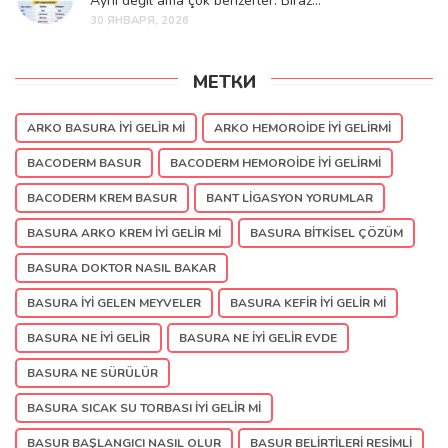
Aynı değil ama çok benzerler. Biraz...
30 ЯНВАРЯ, 2026
МЕТКИ
ARKO BASURA IYI GELIR MI
ARKO HEMOROIDE IYI GELIRMI
BACODERM BASUR
BACODERM HEMOROIDE IYI GELIRMI
BACODERM KREM BASUR
BANT LIGASYON YORUMLAR
BASURA ARKO KREM IYI GELIR MI
BASURA BITKISEL ÇÖZÜM
BASURA DOKTOR NASIL BAKAR
BASURA IYI GELEN MEYVELER
BASURA KEFIR IYI GELIR MI
BASURA NE IYI GELIR
BASURA NE IYI GELIR EVDE
BASURA NE SÜRÜLÜR
BASURA SICAK SU TORBASI IYI GELIR MI
BASUR BAŞLANGICI NASIL OLUR
BASUR BELIRTILERI RESIMLI