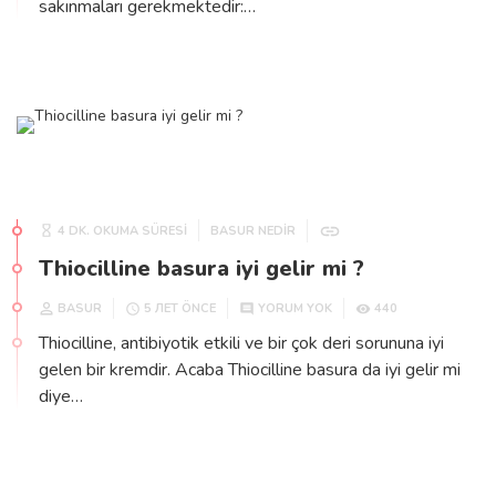
sakınmaları gerekmektedir:…
4 DK. OKUMA SÜRESİ
BASUR NEDIR
Thiocilline basura iyi gelir mi ?
BASUR
440
5 ЛЕТ ÖNCE
YORUM YOK
Thiocilline, antibiyotik etkili ve bir çok deri sorununa iyi
gelen bir kremdir. Acaba Thiocilline basura da iyi gelir mi
diye…