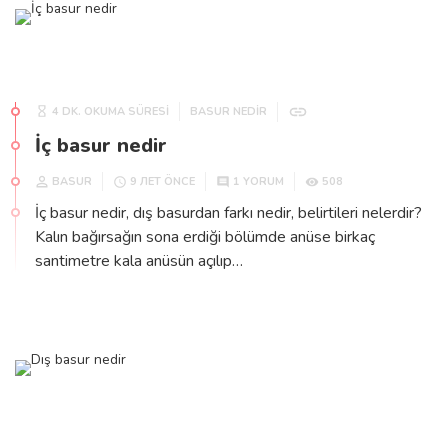
4 DK. OKUMA SÜRESİ
BASUR NEDIR
İç basur nedir
BASUR
508
9 ЛЕТ ÖNCE
1 YORUM
İç basur nedir, dış basurdan farkı nedir, belirtileri nelerdir?
Kalın bağırsağın sona erdiği bölümde anüse birkaç
santimetre kala anüsün açılıp…