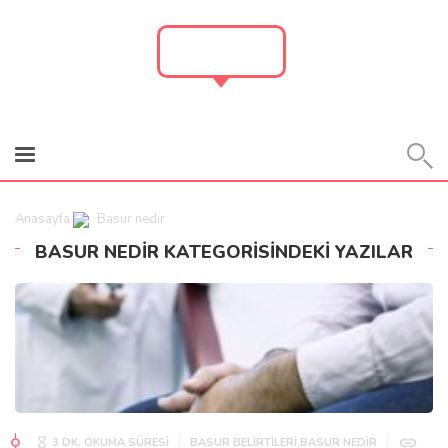
BASUR
Anasayfa
Basur nedir
BASUR NEDIR KATEGORİSİNDEKİ YAZILAR
,
3 DK. OKUMA SÜRESİ
BASUR BELIRTILERI
BASUR NEDIR