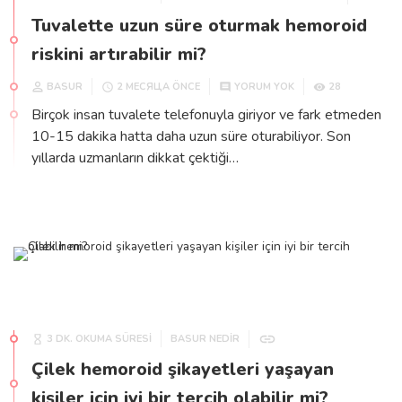
Tuvalette uzun süre oturmak hemoroid
riskini artırabilir mi?
BASUR
28
2 МЕСЯЦА ÖNCE
YORUM YOK
Birçok insan tuvalete telefonuyla giriyor ve fark etmeden
10-15 dakika hatta daha uzun süre oturabiliyor. Son
yıllarda uzmanların dikkat çektiği…
3 DK. OKUMA SÜRESİ
BASUR NEDIR
Çilek hemoroid şikayetleri yaşayan
kişiler için iyi bir tercih olabilir mi?