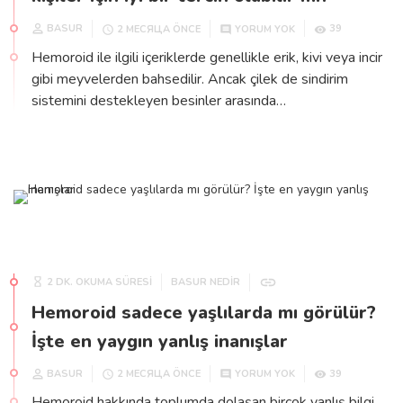
BASUR
39
2 МЕСЯЦА ÖNCE
YORUM YOK
Hemoroid ile ilgili içeriklerde genellikle erik, kivi veya incir
gibi meyvelerden bahsedilir. Ancak çilek de sindirim
sistemini destekleyen besinler arasında…
2 DK. OKUMA SÜRESİ
BASUR NEDIR
Hemoroid sadece yaşlılarda mı görülür?
İşte en yaygın yanlış inanışlar
BASUR
39
2 МЕСЯЦА ÖNCE
YORUM YOK
Hemoroid hakkında toplumda dolaşan birçok yanlış bilgi