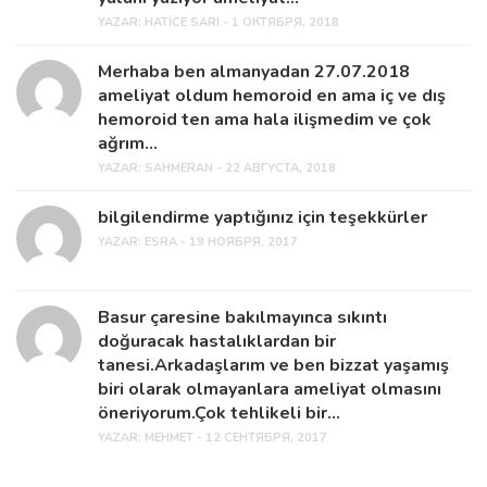
YAZAR:
HATICE SARI - 1 ОКТЯБРЯ, 2018
Merhaba ben almanyadan 27.07.2018
ameliyat oldum hemoroid en ama iç ve dış
hemoroid ten ama hala ilişmedim ve çok
ağrım...
YAZAR:
SAHMERAN - 22 АВГУСТА, 2018
bilgilendirme yaptığınız için teşekkürler
YAZAR:
ESRA - 19 НОЯБРЯ, 2017
Basur çaresine bakılmayınca sıkıntı
doğuracak hastalıklardan bir
tanesi.Arkadaşlarım ve ben bizzat yaşamış
biri olarak olmayanlara ameliyat olmasını
öneriyorum.Çok tehlikeli bir...
YAZAR:
MEHMET - 12 СЕНТЯБРЯ, 2017