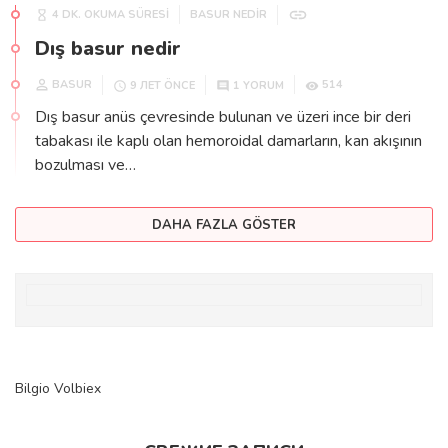
4 DK. OKUMA SÜRESİ
BASUR NEDIR
Dış basur nedir
BASUR
514
9 ЛЕТ ÖNCE
1 YORUM
Dış basur anüs çevresinde bulunan ve üzeri ince bir deri
tabakası ile kaplı olan hemoroidal damarların, kan akışının
bozulması ve…
DAHA FAZLA GÖSTER
Bilgio
Volbiex