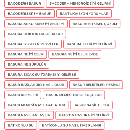
BACODERM BASUR
BACODERM HEMOROIDE IYI GELIRMI
BACODERM KREM BASUR
BANT LIGASYON YORUMLAR
BASURA ARKO KREM IYI GELIR MI
BASURA BITKISEL ÇÖZÜM
BASURA DOKTOR NASIL BAKAR
BASURA IYI GELEN MEYVELER
BASURA KEFIR IYI GELIR MI
BASURA NE IYI GELIR
BASURA NE IYI GELIR EVDE
BASURA NE SÜRÜLÜR
BASURA SICAK SU TORBASI IYI GELIR MI
BASUR BAŞLANGICI NASIL OLUR
BASUR BELIRTILERI RESIMLI
BASUR KREMLERI
BASUR MEMESI NASIL KÜÇÜLÜR
BASUR MEMESI NASIL PATLATILIR
BASUR NASIL GECER
BASUR NASIL ANLAŞILIR
BATIKON BASURA IYI GELIRMI
BATIKONLU SU
BATIKONLU SU NASIL HAZIRLANIR