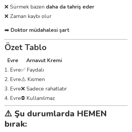
❌ Sürmek bazen
daha da tahriş eder
❌ Zaman kaybı olur
➡️
Doktor müdahalesi şart
Özet Tablo
Evre
Arnavut Kremi
1. Evre
✅ Faydalı
2. Evre
⚠️ Kısmen
3. Evre
❌ Sadece rahatlatır
4. Evre
⛔ Kullanılmaz
⚠️ Şu durumlarda HEMEN
bırak: