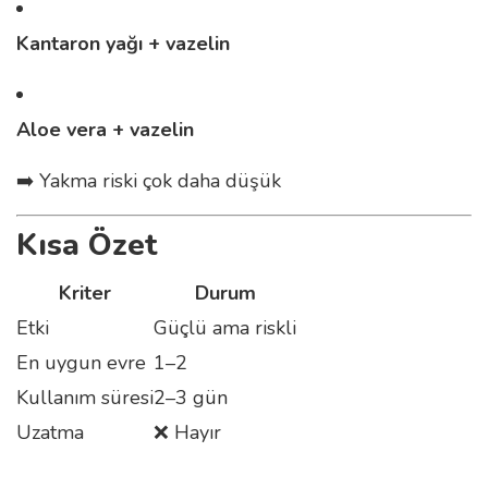
Kantaron yağı + vazelin
Aloe vera + vazelin
➡️ Yakma riski çok daha düşük
Kısa Özet
Kriter
Durum
Etki
Güçlü ama riskli
En uygun evre
1–2
Kullanım süresi
2–3 gün
Uzatma
❌ Hayır