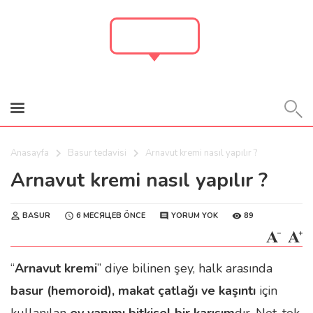
BASUR
Anasayfa
Basur tedavisi
Arnavut kremi nasıl yapılır ?
Arnavut kremi nasıl yapılır ?
BASUR
89
6 МЕСЯЦЕВ ÖNCE
YORUM YOK
“
Arnavut kremi
” diye bilinen şey, halk arasında
basur (hemoroid), makat çatlağı ve kaşıntı
için