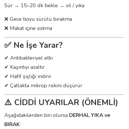
Sür → 15–20 dk bekle → sil / yıka
❌ Gece boyu sürülü bırakma
❌ Makat içine sokma
✅
Ne İşe Yarar?
✔ Antibakteriyel etki
✔ Kaşıntıyı azaltır
✔ Hafif şişliği indirir
✔ Çatlakta mikrop riskini düşürür
⚠️
CİDDİ UYARILAR (ÖNEMLİ)
Aşağıdakilerden biri olursa
DERHAL YIKA ve
BIRAK
: