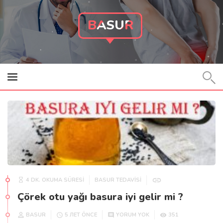
BASUR
4 DK. OKUMA SÜRESİ
BASUR TEDAVISI
Çörek otu yağı basura iyi gelir mi ?
BASUR
351
5 ЛЕТ ÖNCE
YORUM YOK