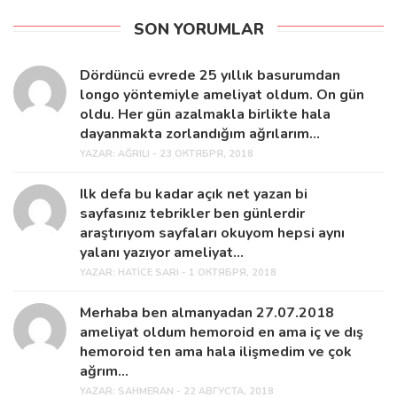
SON YORUMLAR
Dördüncü evrede 25 yıllık basurumdan
longo yöntemiyle ameliyat oldum. On gün
oldu. Her gün azalmakla birlikte hala
dayanmakta zorlandığım ağrılarım...
YAZAR:
AĞRILI - 23 ОКТЯБРЯ, 2018
Ilk defa bu kadar açık net yazan bi
sayfasınız tebrikler ben günlerdir
araştırıyom sayfaları okuyom hepsi aynı
yalanı yazıyor ameliyat...
YAZAR:
HATICE SARI - 1 ОКТЯБРЯ, 2018
Merhaba ben almanyadan 27.07.2018
ameliyat oldum hemoroid en ama iç ve dış
hemoroid ten ama hala ilişmedim ve çok
ağrım...
YAZAR:
SAHMERAN - 22 АВГУСТА, 2018