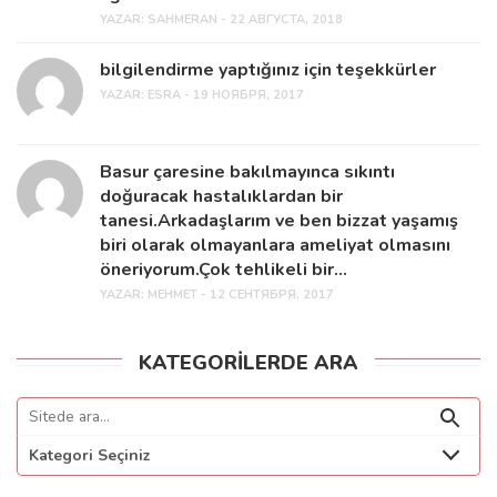
YAZAR:
SAHMERAN - 22 АВГУСТА, 2018
bilgilendirme yaptığınız için teşekkürler
YAZAR:
ESRA - 19 НОЯБРЯ, 2017
Basur çaresine bakılmayınca sıkıntı
doğuracak hastalıklardan bir
tanesi.Arkadaşlarım ve ben bizzat yaşamış
biri olarak olmayanlara ameliyat olmasını
öneriyorum.Çok tehlikeli bir...
YAZAR:
MEHMET - 12 СЕНТЯБРЯ, 2017
KATEGORILERDE ARA
Kategori Seçiniz