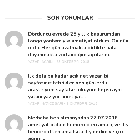
SON YORUMLAR
Dördüncü evrede 25 yıllık basurumdan
longo yöntemiyle ameliyat oldum. On gün
oldu. Her gün azalmakla birlikte hala
dayanmakta zorlandığım ağrılarım...
YAZAR:
AĞRILI - 23 ОКТЯБРЯ, 2018
Ilk defa bu kadar açık net yazan bi
sayfasınız tebrikler ben günlerdir
araştırıyom sayfaları okuyom hepsi aynı
yalanı yazıyor ameliyat...
YAZAR:
HATICE SARI - 1 ОКТЯБРЯ, 2018
Merhaba ben almanyadan 27.07.2018
ameliyat oldum hemoroid en ama iç ve dış
hemoroid ten ama hala ilişmedim ve çok
ağrım...