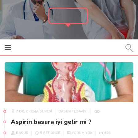
BASUR
7 DK. OKUMA SÜRESİ
BASUR TEDAVISI
Aspirin basura iyi gelir mi ?
BASUR
425
5 ЛЕТ ÖNCE
YORUM YOK