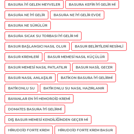
BASURA IYI GELEN MEYVELER
BASURA KEFIR IYI GELIR MI
BASURA NE IYI GELIR
BASURA NE IYI GELIR EVDE
BASURA NE SÜRÜLÜR
BASURA SICAK SU TORBASI IYI GELIR MI
BASUR BAŞLANGICI NASIL OLUR
BASUR BELIRTILERI RESIMLI
BASUR KREMLERI
BASUR MEMESI NASIL KÜÇÜLÜR
BASUR MEMESI NASIL PATLATILIR
BASUR NASIL GECER
BASUR NASIL ANLAŞILIR
BATIKON BASURA IYI GELIRMI
BATIKONLU SU
BATIKONLU SU NASIL HAZIRLANIR
BAYANLAR EN IYI HEMOROID KREMI
DOMATES BASURA IYI GELIRMI
DIŞ BASUR MEMESI KENDILIĞINDEN GEÇER MI
HIRUDOID FORTE KREM
HIRUDOID FORTE KREM BASUR