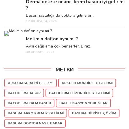
Derma delete onarıcı krem basura iyi gelir mi
?
Basur hastalığında doktora gitme or...
12 ФЕВРАЛЯ, 2026
Melimin daflon aynı mı ?
Aynı değil ama çok benzerler. Biraz...
30 ЯНВАРЯ, 2026
МЕТКИ
ARKO BASURA IYI GELIR MI
ARKO HEMOROIDE IYI GELIRMI
BACODERM BASUR
BACODERM HEMOROIDE IYI GELIRMI
BACODERM KREM BASUR
BANT LIGASYON YORUMLAR
BASURA ARKO KREM IYI GELIR MI
BASURA BITKISEL ÇÖZÜM
BASURA DOKTOR NASIL BAKAR