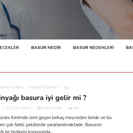
YECEKLER
BASUR NEDIR
BASUR NEDENLERI
BA
OKUMA SÜRESİ
BASUR TEDAVISI
nyağı basura iyi gelir mi ?
R
402
5 ЛЕТ ÖNCE
YORUM YOK
uranı Kerimde ismi geçen birkaç meyveden biridir ve bu
 çok farklı şekillerde yararlanılmaktadır. Basurun
ğı ile tedavisi konusunda…