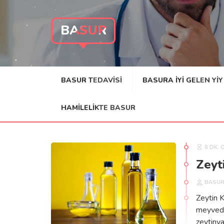
BASUR
BASUR TEDAVISI
BASURA IYI GELEN YI
HAMILELIKTE BASUR
8 DK. 
Zeyti
BASU
Zeytin K
meyveden
zeytinya