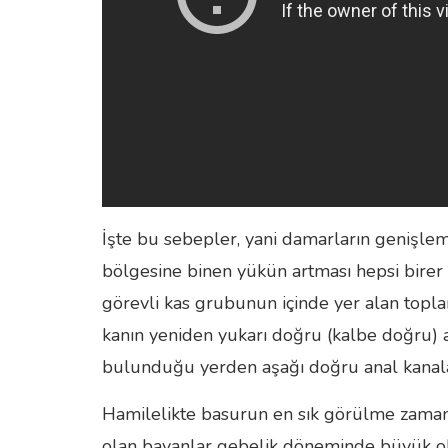
İşte bu sebepler, yani damarların genişlemes
bölgesine binen yükün artması hepsi birer 
görevli kas grubunun içinde yer alan toplar 
kanın yeniden yukarı doğru (kalbe doğru) a
bulunduğu yerden aşağı doğru anal kanala
Hamilelikte basurun en sık görülme zamanı 
olan bayanlar gebelik döneminde büyük olas