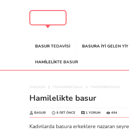
BASUR
BASUR TEDAVISI
BASURA IYI GELEN YI
HAMILELIKTE BASUR
Anasayfa
Hamilelikte basur
Hamilelikte basur
Hamilelikte basur
BASUR
494
9 ЛЕТ ÖNCE
1 YORUM
Kadınlarda basura erkeklere nazaran seyre