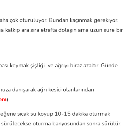
 daha çok oturuluyor. Bundan kaçınmak gerekiyor.
yağa kalkıp ara sıra etrafta dolaşın ama uzun süre bir
bası koymak şişliği ve ağrıyı biraz azaltır. Günde
nuza danışarak ağrı kesici olanlarından
rem
)
 Leğene sıcak su koyup 10-15 dakika oturmak
Krem sürülecekse oturma banyosundan sonra sürülür.